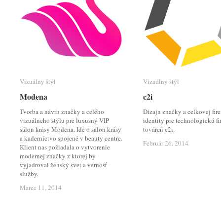
Vizuálny štýl
Vizuálny štýl
Vizuálny štýl
Vizuálny štýl
Modena
Modena
c2i
c2i
Tvorba a návrh značky a celého
Dizajn značky a celkovej fir
vizuálneho štýlu pre luxusný VIP
identity pre technologickú fi
sálon krásy Modena. Ide o salon krásy
továreň c2i.
a kaderníctvo spojené v beauty centre.
Február 26, 2014
Február 26, 2014
Klient nas požiadala o vytvorenie
modernej značky z ktorej by
vyjadroval ženský svet a vernosť
služby.
Marec 11, 2014
Marec 11, 2014