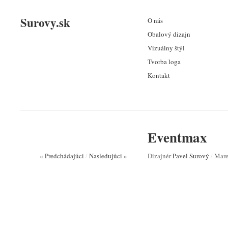
Surovy.sk
O nás
Obalový dizajn
Vizuálny štýl
Tvorba loga
Kontakt
Eventmax
« Predchádajúci
/
Nasledujúci »
Dizajnér
Pavel Surový
/
Mare